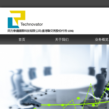
首页
关于我们
业务概览