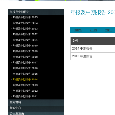
年报及中期报告 20
年报及中期报告
年报及中期报告 2025
年报及中期报告 2024
年报及中期报告 2023
2020
2019
2018
年报及中期报告 2022
年报及中期报告 2021
文件
年报及中期报告 2020
2014 中期报告
年报及中期报告 2019
2013 年度报告
年报及中期报告 2018
年报及中期报告 2017
年报及中期报告 2016
年报及中期报告 2015
年报及中期报告 2014
年报及中期报告 2013
年报及中期报告 2012
年报及中期报告 2011
推介材料
新闻中心
公告及通函